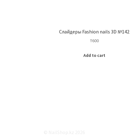
Слайдеры Fashion nails 3D №142
₸
600
Add to cart
© NailShop.kz 2026
Работает на Storefront и WooCommerce
.