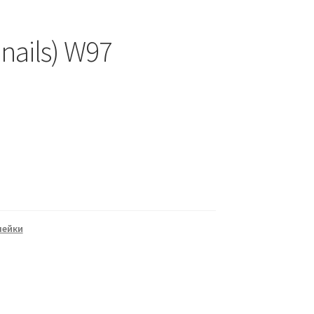
nails) W97
лейки