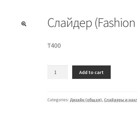
Слайдер (Fashion 
🔍
₸
400
Слайдер
Add to cart
(Fashion
nails)
W97
quantity
Categories:
Дизайн (общая)
,
Слайдеры и нак