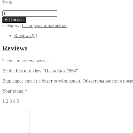
₸
300
Наклейки
F864
Add to cart
quantity
Category:
Слайдеры и наклейки
Reviews (0)
Reviews
There are no reviews yet.
Be the first to review “Наклейки F864”
Ваш адрес email не будет опубликован.
Обязательные поля пом
Your rating
*
1
2
3
4
5