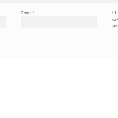
Email
*
са
мо