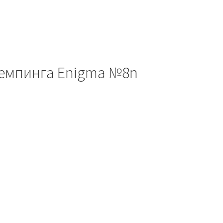
темпинга Enigma №8n