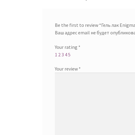
Be the first to review “Гель лак Enigm
Ваш адрес email не будет опубликова
Your rating
*
1
2
3
4
5
Your review
*