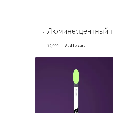
Люминесцентный т
₸
2,900
Add to cart