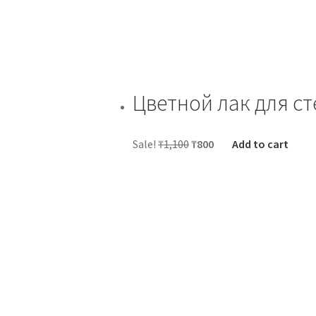
Цветной лак для с
Sale!
₸
1,100
₸
800
Add to cart