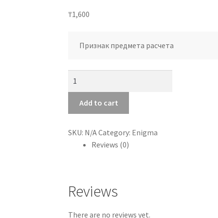
₸
1,600
Признак предмета расчета
Гель
лак
Enigma
Add to cart
10мл
quantity
SKU:
N/A
Category:
Enigma
Reviews (0)
Reviews
There are no reviews yet.