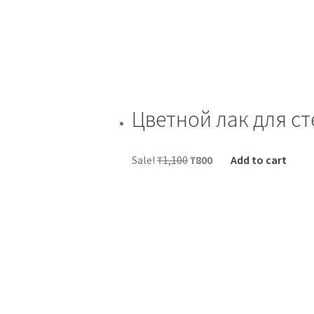
Цветной лак для с
Sale!
₸
1,100
₸
800
Add to cart