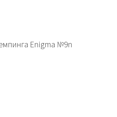
темпинга Enigma №9n