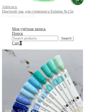
Adricoco
Цветной лак для стемпинга Enigma №15n
© NailShop.kz 2026
Работает на Storefront и WooCommerce
.
Моя учётная запись
Поиск
Search
Search
for:
Cart
0