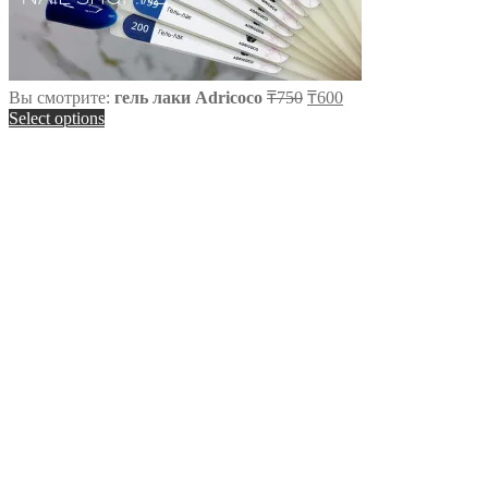
Вы смотрите:
гель лаки Adricoco
₸
750
₸
600
Select options