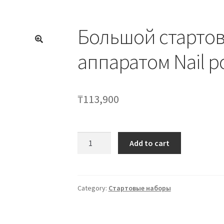
Большой стартов
🔍
аппаратом Nail p
₸
113,900
Большой
Add to cart
стартовый
набор
с
аппаратом
Category:
Стартовые наборы
Nail
power